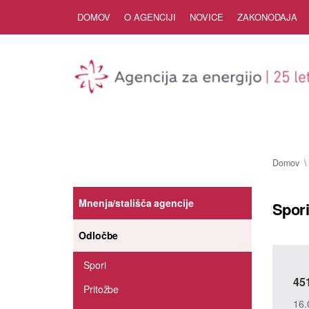
Skip to Content
DOMOV
O AGENCIJI
NOVICE
ZAKONODAJA
Domov
Mnenja/stališča agencije
Spori
Odločbe
Spori
45
Pritožbe
16.