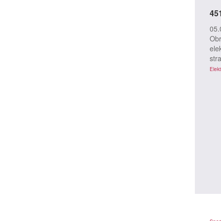
45
05.
Obr
ele
str
Elekt