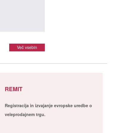
Več vsebin
REMIT
Registracija in izvajanje evropske uredbe o
veleprodajnem trgu.