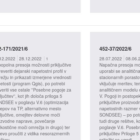
2-171/2021/6
452-37/2022/6
žbeni postopki
Pritožbeni postopki
12.2022
28.12.2022
28.07.2022
08.06.
1
opolna presoja možnosti priključitve
Napačna presoja možn
everiti dejanski napetostni profil v
uporabi se analitič
ežju in prikazati izmerjene vrednosti
stacionarnih porasto
etosti (program Qgis), po potrebi
vključuje meritev, te
veriti vse ostale ''Posebne pogoje za
analitičnem modelu 
ljučitev'', kot jih določa priloga 5
V. Pogoji in postope
DSEE v poglavju V.6 (optimizacija
priključitve proizvo
epov na TP, alternativno mesto
napetostnih razmer 
ključitve, omejitev delovne moči
SONDSEE) – po potre
izvodne naprave, povečanje
tudi druge rešitve, k
tkostične moči omrežja in drugo) ter
poglavje V.6. Posebn
evo proučiti z vidika nesorazmernih
priključitev Prilog
oškov.
pritožbi se ugodi