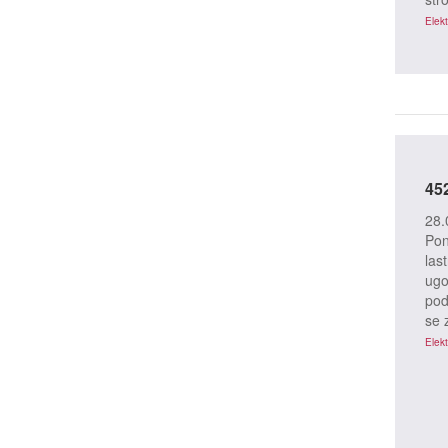
Elekt
45
28.
Pon
las
ugo
pod
se 
Prito
Elekt