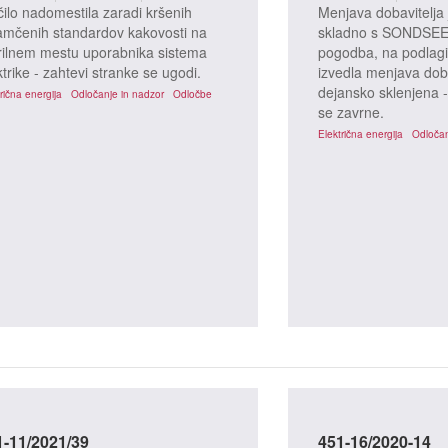
čilo nadomestila zaradi kršenih
Menjava dobavitelja 
amčenih standardov kakovosti na
skladno s SONDSEE
ilnem mestu uporabnika sistema
pogodba, na podlagi 
ktrike - zahtevi stranke se ugodi.
izvedla menjava dobav
dejansko sklenjena 
rična energija
Odločanje in nadzor
Odločbe
se zavrne.
Električna energija
Odločan
i
1-11/2021/39
451-16/2020-14
Spori