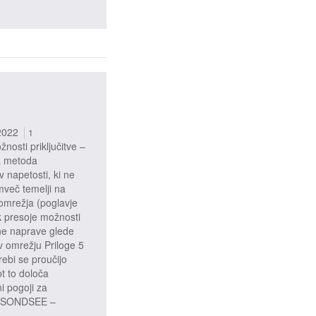
2022
1
osti priključitve –
na metoda
v napetosti, ki ne
mveč temelji na
omrežja (poglavje
k presoje možnosti
dne naprave glede
v omrežju Priloge 5
bi se proučijo
ot to določa
i pogoji za
e 5 SONDSEE –