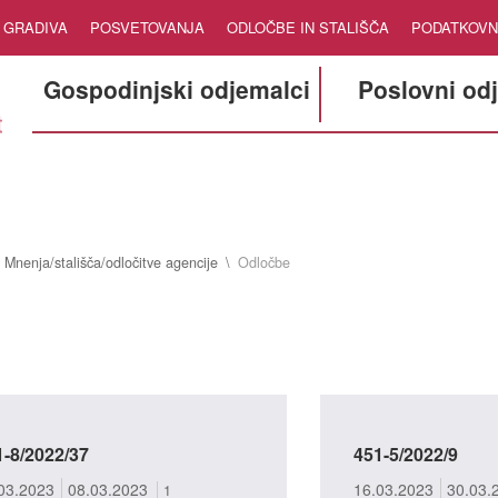
GRADIVA
POSVETOVANJA
ODLOČBE IN STALIŠČA
PODATKOVN
Gospodinjski odjemalci
Poslovni od
Mnenja/stališča/odločitve agencije
Odločbe
1-8/2022/37
451-5/2022/9
03.2023
08.03.2023
16.03.2023
30.03.
1