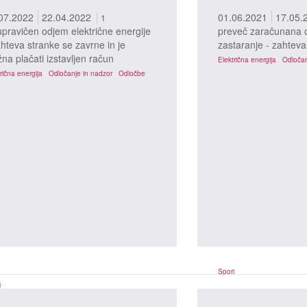
07.2022
22.04.2022
01.06.2021
17.05.
1
pravičen odjem električne energije
preveč zaračunana 
ahteva stranke se zavrne in je
zastaranje - zahteva
žna plačati izstavljen račun
Električna energija
Odločan
rična energija
Odločanje in nadzor
Odločbe
Spori
i