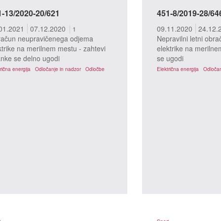
1-13/2020-20/621
451-8/2019-28/64
01.2021
07.12.2020
09.11.2020
24.12.
1
ačun neupravičenega odjema
Nepravilni letni obr
ktrike na merilnem mestu - zahtevi
elektrike na merilne
anke se delno ugodi
se ugodi
rična energija
Odločanje in nadzor
Odločbe
Električna energija
Odločan