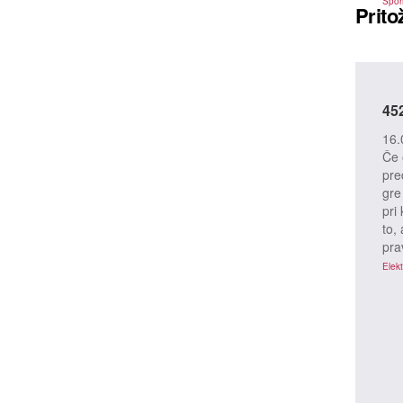
Spor
Prito
45
16.
Če 
pre
gre
pri
to, 
pra
Elekt