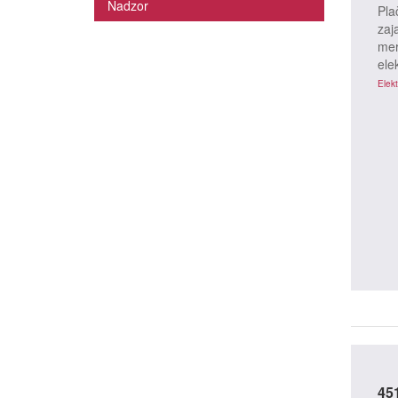
Nadzor
Pla
zaj
mer
ele
Elekt
Spor
45