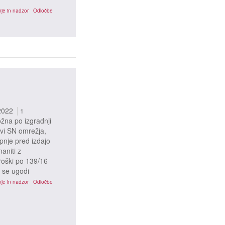
je in nadzor
Odločbe
2022
1
ožna po izgradnji
tvi SN omrežja,
pnje pred izdajo
aniti z
roški po 139/16
 se ugodi
je in nadzor
Odločbe