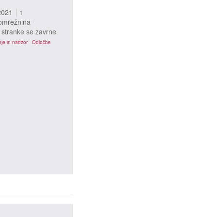
2021
1
omrežnina -
 stranke se zavrne
je in nadzor
Odločbe