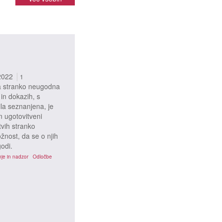
2022
1
za stranko neugodna
 in dokazih, s
ila seznanjena, je
n ugotovitveni
tvih stranko
ožnost, da se o njih
godi.
je in nadzor
Odločbe