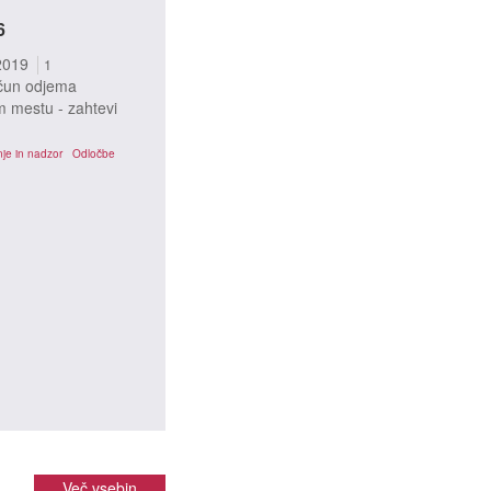
6
2019
1
ačun odjema
m mestu - zahtevi
je in nadzor
Odločbe
Več vsebin