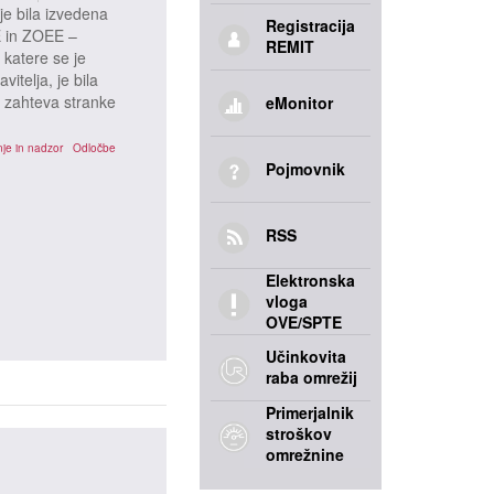
je bila izvedena
Registracija
 in ZOEE –
REMIT
katere se je
itelja, je bila
- zahteva stranke
eMonitor
je in nadzor
Odločbe
Pojmovnik
RSS
Elektronska
vloga
OVE/SPTE
Učinkovita
raba omrežij
Primerjalnik
stroškov
omrežnine