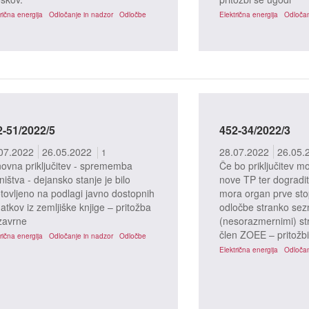
rična energija
Odločanje in nadzor
Odločbe
Električna energija
Odločan
2-51/2022/5
452-34/2022/3
07.2022
26.05.2022
28.07.2022
26.05.
1
ovna priključitev - sprememba
Če bo priključitev m
tništva - dejansko stanje je bilo
nove TP ter dogradi
tovljeno na podlagi javno dostopnih
mora organ prve sto
atkov iz zemljiške knjige – pritožba
odločbe stranko sezn
zavrne
(nesorazmernimi) st
žbeni postopki
Pritožbeni postopki
člen ZOEE – pritožbi
rična energija
Odločanje in nadzor
Odločbe
Električna energija
Odločan