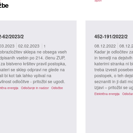
i
Spori
žbe
2-62/2023/2
452-191/2022/2
03.2023
02.02.2023
08.12.2022
08.12.
1
obrazložitev sklepa ne obsega vseh
Kadar je odločitev 
dpisanih vsebin po 214. členu ZUP,
in temelji na dejstvih
 za bistveno kršitev pravil postopka,
katerimi stranka ni b
 kateri se sklep odpravi ne glede na
treba izvesti posebe
ali bi kot tak lahko vplival na
postopek, o teh dejs
vilnost odločitve - pritožbi se ugodi.
seznaniti in ji dati m
izjavi – pritožbi se u
rična energija
Odločanje in nadzor
Odločbe
Električna energija
Odločan