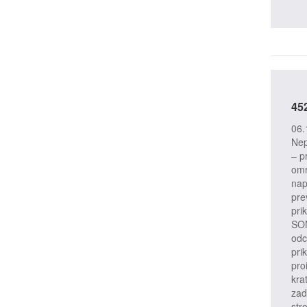
45
Prito
06.
Nep
– pr
omr
nap
pre
prik
SON
odc
pri
pro
kra
zad
str