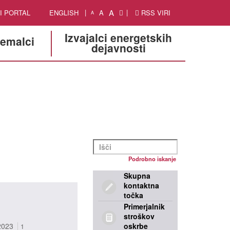
A
I PORTAL
ENGLISH
A
RSS VIRI
A
Izvajalci energetskih
jemalci
dejavnosti
Podrobno iskanje
Skupna
kontaktna
točka
Primerjalnik
stroškov
2023
oskrbe
1