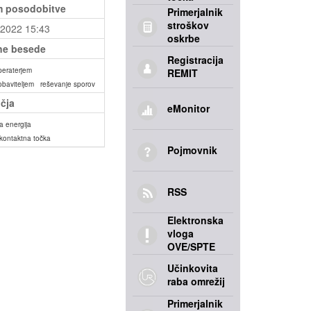
 posodobitve
Primerjalnik
stroškov
.2022 15:43
oskrbe
ne besede
Registracija
peraterjem
REMIT
obaviteljem
reševanje sporov
čja
eMonitor
a energija
kontaktna točka
Pojmovnik
RSS
Elektronska
vloga
OVE/SPTE
Učinkovita
raba omrežij
Primerjalnik