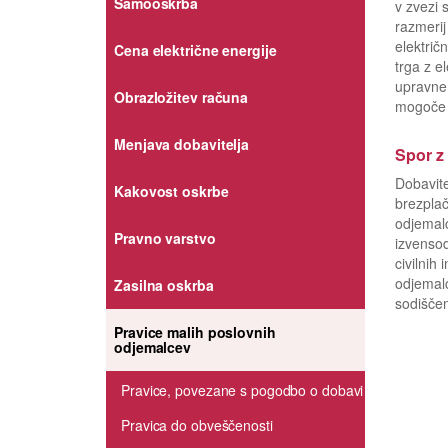
Samooskrba
v zvezi s
razmerij
električ
Cena električne energije
trga z e
upravnem
Obrazložitev računa
mogoče v
Menjava dobavitelja
Spor z
Dobavite
Kakovost oskrbe
brezplač
odjemalc
Pravno varstvo
izvensod
civilnih
odjemalc
Zasilna oskrba
sodišče
Pravice malih poslovnih
odjemalcev
Pravice, povezane s pogodbo o dobavi
Pravica do obveščenosti