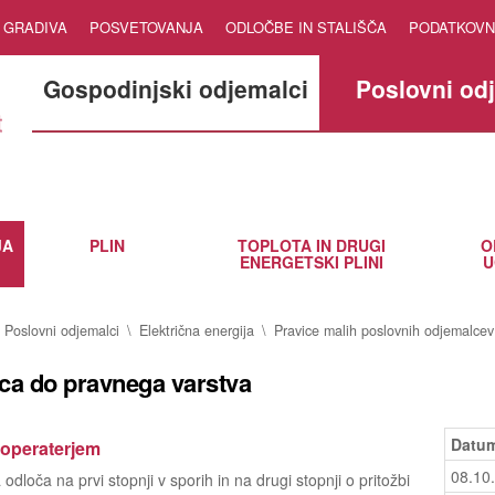
GRADIVA
POSVETOVANJA
ODLOČBE IN STALIŠČA
PODATKOVN
Gospodinjski odjemalci
Poslovni od
JA
PLIN
TOPLOTA IN DRUGI
O
ENERGETSKI PLINI
U
Poslovni odjemalci
Električna energija
Pravice malih poslovnih odjemalcev
ca do pravnega varstva
Datum
 operaterjem
08.10
 odloča na prvi stopnji v sporih in na drugi stopnji o pritožbi