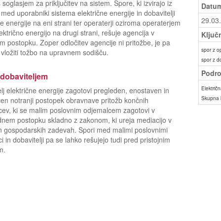
 soglasjem za priključitev na sistem. Spore, ki izvirajo iz
Datum
 med uporabniki sistema električne energije in dobavitelji
29.03
ne energije na eni strani ter operaterji oziroma operaterjem
lektrično energijo na drugi strani, rešuje agencija v
Ključ
 postopku. Zoper odločitev agencije ni pritožbe, je pa
spor z o
ložiti tožbo na upravnem sodišču.
spor z d
Podro
 dobaviteljem
Električn
lj električne energije zagotovi pregleden, enostaven in
Skupna 
en notranji postopek obravnave pritožb končnih
ev, ki se malim poslovnim odjemalcem zagotovi v
nem postopku skladno z zakonom, ki ureja mediacijo v
 in gospodarskih zadevah. Spori med malimi poslovnimi
i in dobavitelji pa se lahko rešujejo tudi pred pristojnim
m.