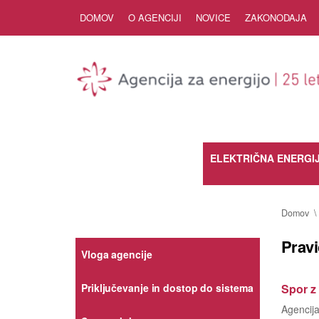
Skip to Content
DOMOV
O AGENCIJI
NOVICE
ZAKONODAJA
ELEKTRIČNA ENERGI
Domov
Pravi
Vloga agencije
Spor z
Priključevanje in dostop do sistema
Agencija