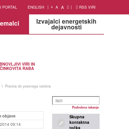
A
I PORTAL
ENGLISH
A
RSS VIRI
A
Izvajalci energetskih
jemalci
dejavnosti
BNOVLJIVI VIRI IN
ČINKOVITA RABA
Pravica do pravnega varstva
Podrobno iskanje
 objave
Skupna
kontaktna
.2014 09:14
točka