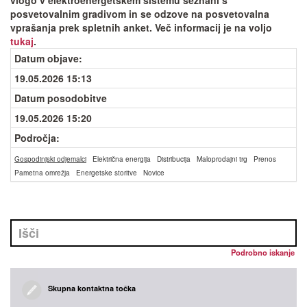
vlogo v elektroenergetskem sistemu seznani s
posvetovalnim gradivom in se odzove na posvetovalna
vprašanja prek spletnih anket. Več informacij je na voljo
tukaj
.
Datum objave
:
19.05.2026 15:13
Datum posodobitve
19.05.2026 15:20
Področja:
Gospodinjski odjemalci
Električna energija
Distribucija
Maloprodajni trg
Prenos
Pametna omrežja
Energetske storitve
Novice
Podrobno iskanje
Skupna kontaktna točka