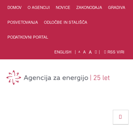
Skip to Content
DOMOV
O AGENCIJI
NOVICE
ZAKONODAJA
GRADIVA
POSVETOVANJA
ODLOČBE IN STALIŠČA
PODATKOVNI PORTAL
A
ENGLISH
A
RSS VIRI
A