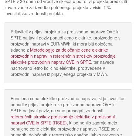
SPTE v 30 dneh od vročitve sklepa o potrditvi projekta predložiti
zavarovanje za izvedbo potrjenega projekta v višini 1 %
investicijske vrednosti projekta.
Prijavitelj v prijavi projekta za proizvodno napravo OVE in
SPTE na javni poziv ponudi ceno elektrike, proizvedene v
proizvodni napravi v EUR/MWh, ki mora biti določena
skladno z
Metodologijo za določanje cene elektrike
proizvodnih naprav in referenčnih stroškov proizvodnje
elektrike proizvodnih naprav OVE in SPTE
, ter navede
načrtovano letno količino elektrike, proizvedene v
proizvodni napravi iz prijavljenega projekta v MWh.
Ponujena cena elektrike proizvodne naprave, ki jo investitor
ponudi v prijavi projekta za proizvodno napravo OVE in
SPTE na javni poziv, ne sme presegati vrednosti
referenčnih stroškov proizvodnje elektrike v proizvodni
napravi OVE in SPTE (RSEE)
, ki pomenijo zgornjo mejo
ponujene cene elektrike proizvodne naprave. RSEE se v
primerih, določenih z regresijsko enačbo, lahko preverijo z