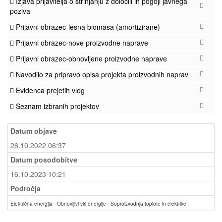
Izjava prijavitelja o strinjanju z določili in pogoji javnega
poziva
Prijavni obrazec-lesna biomasa (amortizirane)
Prijavni obrazec-nove proizvodne naprave
Prijavni obrazec-obnovljene proizvodne naprave
Navodilo za pripravo opisa projekta proizvodnih naprav
Evidenca prejetih vlog
Seznam izbranih projektov
Datum objave
26.10.2022 06:37
Datum posodobitve
16.10.2023 10:21
Področja
Električna energija
Obnovljivi viri energije
Soproizvodnja toplote in elektrike