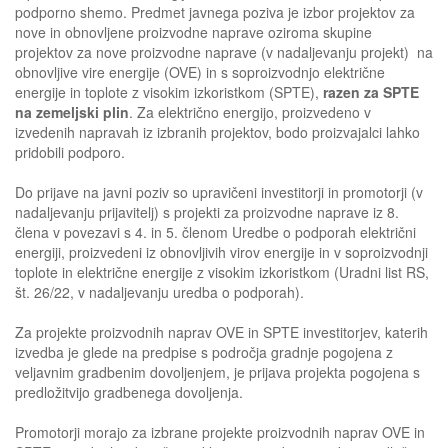
podporno shemo. Predmet javnega poziva je izbor projektov za
nove in obnovljene proizvodne naprave oziroma skupine
projektov za nove proizvodne naprave (v nadaljevanju projekt) na
obnovljive vire energije (OVE) in s soproizvodnjo električne
energije in toplote z visokim izkoristkom (SPTE),
razen za SPTE
na zemeljski plin
. Za električno energijo, proizvedeno v
izvedenih napravah iz izbranih projektov, bodo proizvajalci lahko
pridobili podporo.
Do prijave na javni poziv so upravičeni investitorji in promotorji (v
nadaljevanju prijavitelj) s projekti za proizvodne naprave iz 8.
člena v povezavi s 4. in 5. členom Uredbe o podporah električni
energiji, proizvedeni iz obnovljivih virov energije in v soproizvodnji
toplote in električne energije z visokim izkoristkom (Uradni list RS,
št. 26/22, v nadaljevanju uredba o podporah).
Za projekte proizvodnih naprav OVE in SPTE investitorjev, katerih
izvedba je glede na predpise s področja gradnje pogojena z
veljavnim gradbenim dovoljenjem, je prijava projekta pogojena s
predložitvijo gradbenega dovoljenja.
Promotorji morajo za izbrane projekte proizvodnih naprav OVE in