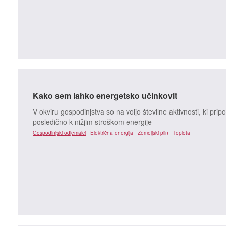
Kako sem lahko energetsko učinkovit
V okviru gospodinjstva so na voljo številne aktivnosti, ki pri
posledično k nižjim stroškom energije
Gospodinjski odjemalci
Električna energija
Zemeljski plin
Toplota