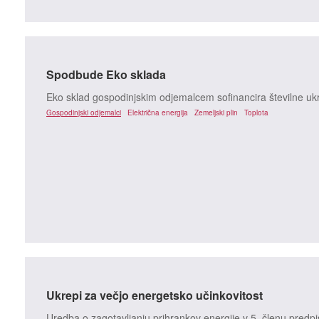
Spodbude Eko sklada
Eko sklad gospodinjskim odjemalcem sofinancira številne ukr
Gospodinjski odjemalci
Električna energija
Zemeljski plin
Toplota
Ukrepi za večjo energetsko učinkovitost
Uredba o zagotavljanju prihrankov energije v 5. členu predpis