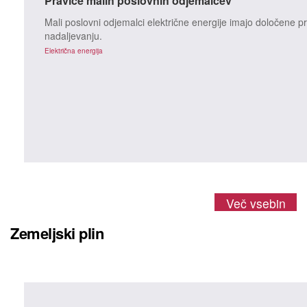
Pravice malih poslovnih odjemalcev
Mali poslovni odjemalci električne energije imajo določene p
nadaljevanju.
Električna energija
Več vsebin
Zemeljski plin