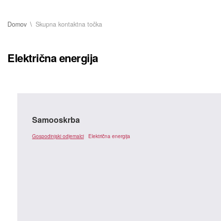
Domov
Skupna kontaktna točka
Električna energija
Samooskrba
Gospodinjski odjemalci
Električna energija