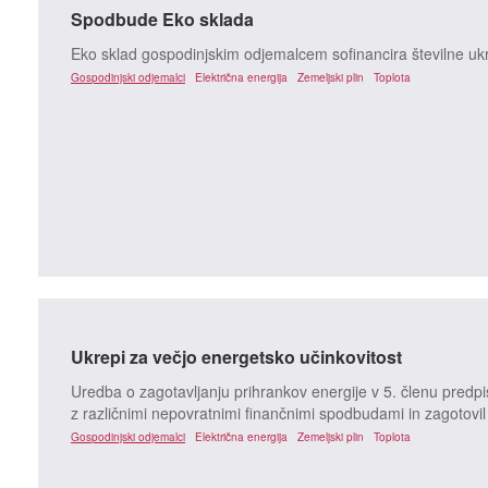
Spodbude Eko sklada
Eko sklad gospodinjskim odjemalcem sofinancira številne ukr
Gospodinjski odjemalci
Električna energija
Zemeljski plin
Toplota
Ukrepi za večjo energetsko učinkovitost
Uredba o zagotavljanju prihrankov energije v 5. členu predpis
z različnimi nepovratnimi finančnimi spodbudami in zagotovil
Gospodinjski odjemalci
Električna energija
Zemeljski plin
Toplota