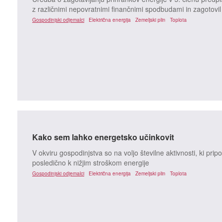
z različnimi nepovratnimi finančnimi spodbudami in zagotovil
Gospodinjski odjemalci
Električna energija
Zemeljski plin
Toplota
Kako sem lahko energetsko učinkovit
V okviru gospodinjstva so na voljo številne aktivnosti, ki pri
posledično k nižjim stroškom energije
Gospodinjski odjemalci
Električna energija
Zemeljski plin
Toplota