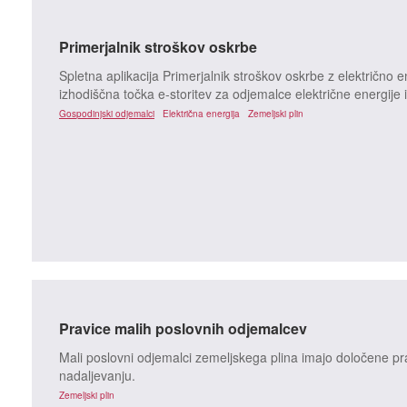
Primerjalnik stroškov oskrbe
Spletna aplikacija Primerjalnik stroškov oskrbe z električno 
izhodiščna točka e-storitev za odjemalce električne energije 
Gospodinjski odjemalci
Električna energija
Zemeljski plin
Pravice malih poslovnih odjemalcev
Mali poslovni odjemalci zemeljskega plina imajo določene pr
nadaljevanju.
Zemeljski plin