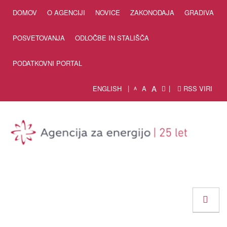
Skip to Content
DOMOV
O AGENCIJI
NOVICE
ZAKONODAJA
GRADIVA
POSVETOVANJA
ODLOČBE IN STALIŠČA
PODATKOVNI PORTAL
A
ENGLISH
A
RSS VIRI
A